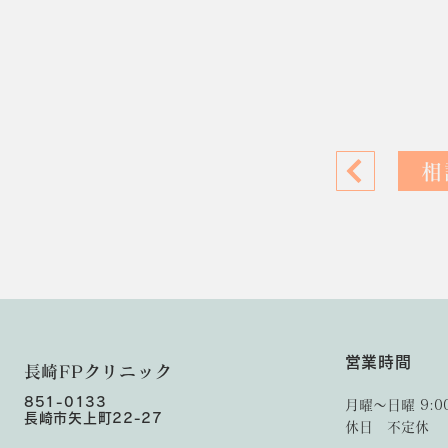
相
​営業時間
​長崎FPクリニック
851-0133
月曜〜日曜 9:00
​長崎市矢上町22-27
​休日 不定休