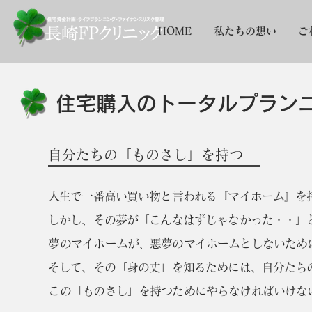
<-image id="img_pageBackground_h2tos" class="jhxvbR Kv1aVt d
{"containerId":"pageBackground_h2tos","alignType":"center","displayM
HOME
私たちの想い
ご
{"width":3500,"height":2333,"uri":"89463731f8724becabb6b7da4410139
pageBackground_h2tos" data-bg-effect-name="" data-has-ssr-src="/t
住宅購入のトータルプランニ
​自分たちの「ものさし」を持つ
人生で一番高い買い物と言われる『マイホーム』を
しかし、その夢が「こんなはずじゃなかった・・」
​夢のマイホームが、悪夢のマイホームとしないた
そして、その「身の丈」を知るためには、自分たち
​この「ものさし」を持つために
やらなければいけな