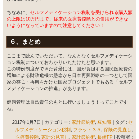
ちなみに、
セルフメディケーション税制を受けられる購入額
の上限は10万円まで、従来の医療費控除との併用ができな
いようになっていますので注意してください！
６、まとめ
ここまで読んでいただいて、なんとなくセルフメディケーシ
ョン税制についておわかりいただけたと思います。
この特例制度ができた背景には、国が負担する国民医療費の
増加による財政危機の懸念から日本再興戦略の一つとして国
家の存亡・再興をかけた国家プロジェクトでもある「セルフ
メディケーションの推進」があります。
健康管理は自己責任のもとに行いましょう！ってことです
ね。
2017年1月7日
|
カテゴリー :
家計節約術
,
豆知識
|
タグ :
セ
ルフメディケーション税制
,
フラット３５
,
保険の見直し
,
医療費控除
,
家計の見直し
,
家計節約術
,
長崎FP
|
投稿者 :