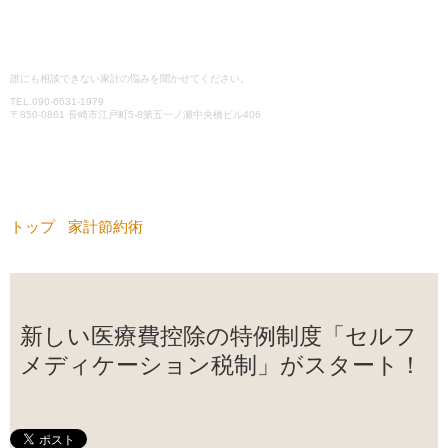
誰にも相談できない家計の悩みを聞かせてください。
TEL.
090-6631-1979
〒850-0861 長崎市江戸町5-8第五一ノ瀬中央橋ビル406
メニュー
コンテンツへスキップ
トップ
›
家計節約術
›
新しい医療費控除の特例制度「セルフメ
ディケーション税制」がスタート！
新しい医療費控除の特例制度「セルフ
メディケーション税制」がスタート！