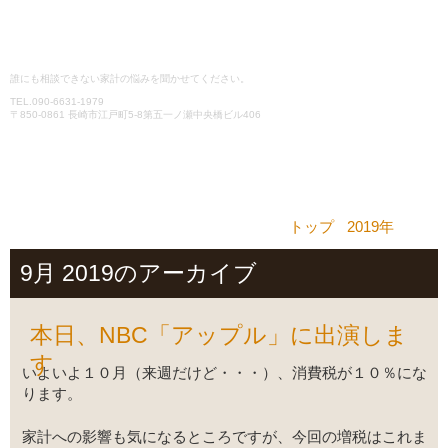
誰にも相談できない家計の悩みを聞かせてください。
TEL.
090-6631-1979
〒850-0861 長崎市江戸町5-8第五一ノ瀬中央橋ビル406
メニュー
コンテンツへスキップ
トップ
›
2019年
›
09月
9月 2019
のアーカイブ
本日、NBC「アップル」に出演しま
す
いよいよ１０月（来週だけど・・・）、消費税が１０％にな
ります。
家計への影響も気になるところですが、今回の増税はこれま