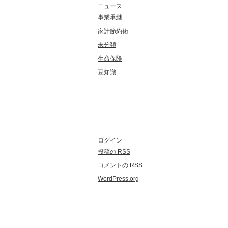
ニュース
事業承継
家計節約術
未分類
生命保険
豆知識
メタ情報
ログイン
投稿の
RSS
コメントの
RSS
WordPress.org