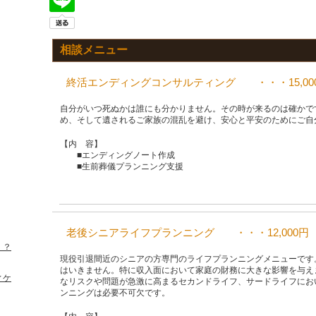
相談メニュー
終活エンディングコンサルティング ・・・15,00
自分がいつ死ぬかは誰にも分かりません。その時が来るのは確かです
め、そして遺されるご家族の混乱を避け、安心と平安のためにご自
【内 容】
■エンディングノート作成
■生前葬儀プランニング支援
老後シニアライフプランニング ・・・12,000円
！？
現役引退間近のシニアの方専門のライフプランニングメニューです
はいきません。特に収入面において家庭の財務に大きな影響を与え
ィケ
なリスクや問題が急激に高まるセカンドライフ、サードライフにお
ンニングは必要不可欠です。