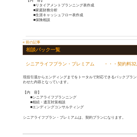
【内 容】
■リタイアメントプランニング表作成
■家庭財務分析
■生涯キャッシュフロー表作成
■保険相談
« 前の記事
相談パック一覧
シニアライフプラン・プレミアム ・・・契約料32,4
現役引退からエンディングまでをトータルで対応できるパックプラン
わせた内容となっています。
【内 容】
■シニアライフプランニング
■相続・遺言対策相談
■エンディングコンサルティング
シニアライフプラン・プレミアムは、契約プランになります。