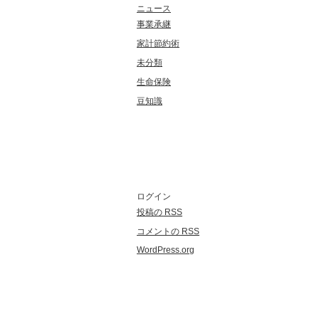
ニュース
事業承継
家計節約術
未分類
生命保険
豆知識
メタ情報
ログイン
投稿の
RSS
コメントの
RSS
WordPress.org