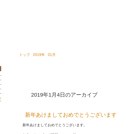
TEL.
0
〒85
案内
私の想い
相談メニュー／料金
ＦＰの独り言
お問い合
トップ
›
2019年
›
01月
›
04日
2019年1月4日
のアーカイブ
»
新年あけましておめでとうございます
新年あけましておめでとうございます。