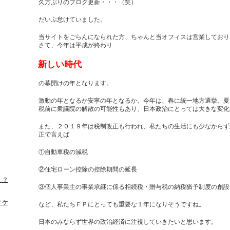
久方ぶりのブログ更新・・・（笑）
だいぶ怠けていました。
当サイトをごらんになられた方、ちゃんと当オフィスは営業しております
さて、今年は平成が終わり
新しい時代
の幕開けの年となります。
激動の年となるか安寧の年となるか。今年は、春に統一地方選挙、夏
税前に衆議院の解散の可能性もあり、日本政治にとっては大きな変化
また、２０１９年は税制改正も行われ、私たちの生活にも少なからず
正で言えば
①自動車税の減税
②住宅ローン控除の控除期間の延長
！？
③個人事業主の事業承継に係る相続税・贈与税の納税猶予制度の創設
ィケ
など、私たちＦＰにとっても重要な１年になりそうですね。
日本のみならず世界の政治経済に注視していきたいと思います。